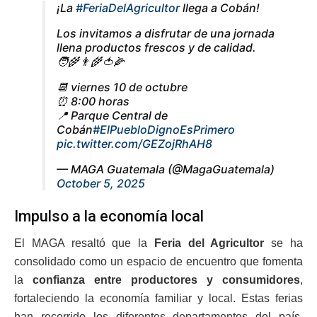
¡La
#FeriaDelAgricultor
llega a Cobán!
Los invitamos a disfrutar de una jornada
llena productos frescos y de calidad.
🧑‍🌾👨‍🌾🍅🌽
📆 viernes 10 de octubre
⏰ 8:00 horas
📍 Parque Central de
Cobán
#ElPuebloDignoEsPrimero
pic.twitter.com/GEZojRhAH8
— MAGA Guatemala (@MagaGuatemala)
October 5, 2025
Impulso a la economía local
El MAGA resaltó que la
Feria del Agricultor
se ha
consolidado como un espacio de encuentro que fomenta
la
confianza entre productores y consumidores
,
fortaleciendo la economía familiar y local. Estas ferias
han recorrido los diferentes departamentos del país,