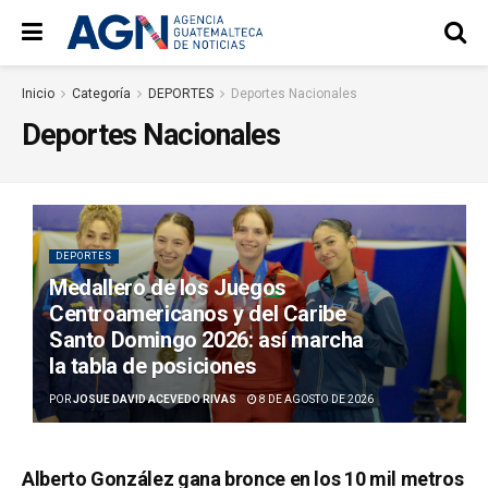
Inicio
Categoría
DEPORTES
Deportes Nacionales
Deportes Nacionales
DEPORTES
Medallero de los Juegos
Centroamericanos y del Caribe
Santo Domingo 2026: así marcha
la tabla de posiciones
POR
JOSUE DAVID ACEVEDO RIVAS
8 DE AGOSTO DE 2026
Alberto González gana bronce en los 10 mil metros