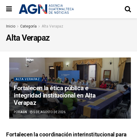
Inicio
Categoría
Alta Verapaz
Alta Verapaz
ALTA VERAPAZ
Fortalecen la ética pública e
integridad institucional en Alta
Verapaz
POR
AGN
5 DE AGOSTO DE 2026
Fortalecen la coordinación interinstitucional para