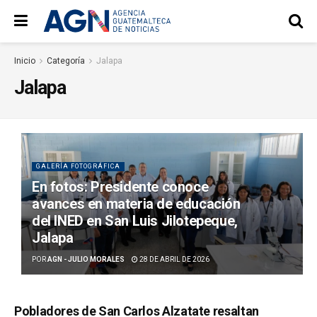
Inicio
Categoría
Jalapa
Jalapa
GALERÍA FOTOGRÁFICA
En fotos: Presidente conoce
avances en materia de educación
del INED en San Luis Jilotepeque,
Jalapa
POR
AGN - JULIO MORALES
28 DE ABRIL DE 2026
Pobladores de San Carlos Alzatate resaltan