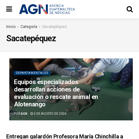
Inicio
Categoría
Sacatepéquez
Sacatepéquez
DEPARTAMENTALES
Equipos especializados
desarrollan acciones de
evaluación o rescate animal en
Alotenango
POR
AGN
5 DE AGOSTO DE 2026
Entregan galardón Profesora María Chinchilla a