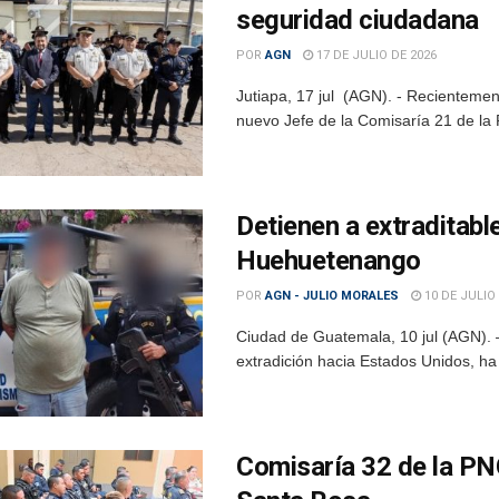
seguridad ciudadana
POR
AGN
17 DE JULIO DE 2026
Jutiapa, 17 jul (AGN). - Recientement
nuevo Jefe de la Comisaría 21 de la P
Detienen a extraditab
Huehuetenango
POR
AGN - JULIO MORALES
10 DE JULIO
Ciudad de Guatemala, 10 jul (AGN). 
extradición hacia Estados Unidos, ha 
Comisaría 32 de la PN