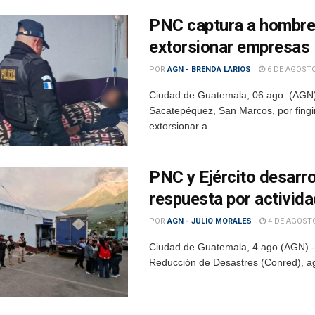
PNC captura a hombre q
extorsionar empresas
POR
AGN - BRENDA LARIOS
6 DE AGOSTO
Ciudad de Guatemala, 06 ago. (AGN
Sacatepéquez, San Marcos, por fingi
extorsionar a ...
PNC y Ejército desarro
respuesta por activid
POR
AGN - JULIO MORALES
4 DE AGOSTO
Ciudad de Guatemala, 4 ago (AGN).- 
Reducción de Desastres (Conred), age