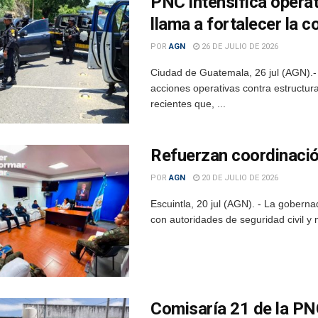
PNC intensifica operat
llama a fortalecer la c
POR
AGN
26 DE JULIO DE 2026
Ciudad de Guatemala, 26 jul (AGN).- L
acciones operativas contra estructur
recientes que, ...
Refuerzan coordinació
POR
AGN
20 DE JULIO DE 2026
Escuintla, 20 jul (AGN). - La gobern
con autoridades de seguridad civil y mi
Comisaría 21 de la PN