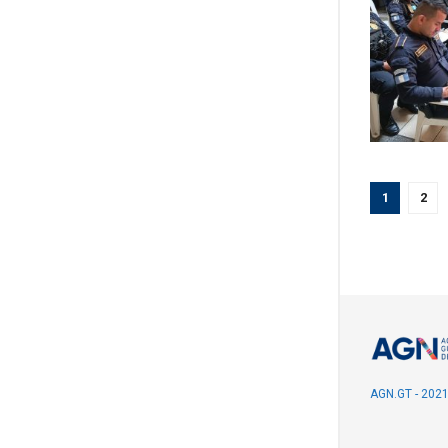
1
2
AGN.GT - 202