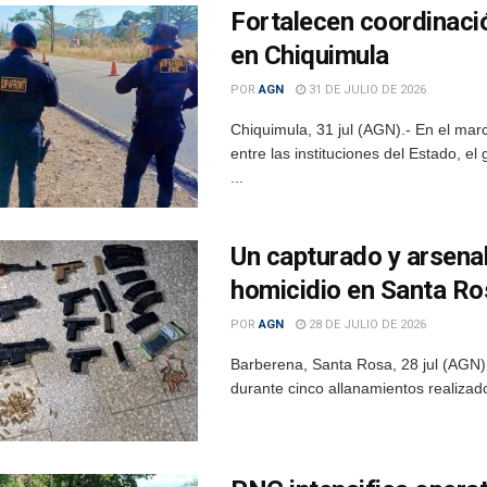
Fortalecen coordinaci
en Chiquimula
POR
AGN
31 DE JULIO DE 2026
Chiquimula, 31 jul (AGN).- En el marc
entre las instituciones del Estado, 
...
Un capturado y arsena
homicidio en Santa Ro
POR
AGN
28 DE JULIO DE 2026
Barberena, Santa Rosa, 28 jul (AGN)
durante cinco allanamientos realizado