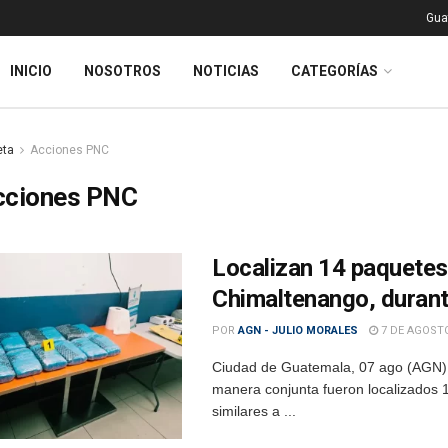
Gua
INICIO
NOSOTROS
NOTICIAS
CATEGORÍAS
eta
Acciones PNC
cciones PNC
Localizan 14 paquetes
Chimaltenango, durant
POR
AGN - JULIO MORALES
7 DE AGOSTO
Ciudad de Guatemala, 07 ago (AGN). 
manera conjunta fueron localizados 
similares a ...