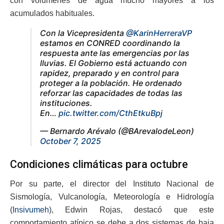
con volúmenes de agua mucho mayores a los
acumulados habituales.
Con la Vicepresidenta
@KarinHerreraVP
estamos en CONRED coordinando la
respuesta ante las emergencias por las
lluvias. El Gobierno está actuando con
rapidez, preparado y en control para
proteger a la población. He ordenado
reforzar las capacidades de todas las
instituciones.
En…
pic.twitter.com/CthEtkuBpj
— Bernardo Arévalo (@BArevalodeLeon)
October 7, 2025
Condiciones climáticas para octubre
Por su parte, el director del Instituto Nacional de
Sismología, Vulcanología, Meteorología e Hidrología
(
Insivumeh
), Edwin Rojas, destacó que este
comportamiento atípico se debe a dos sistemas de baja