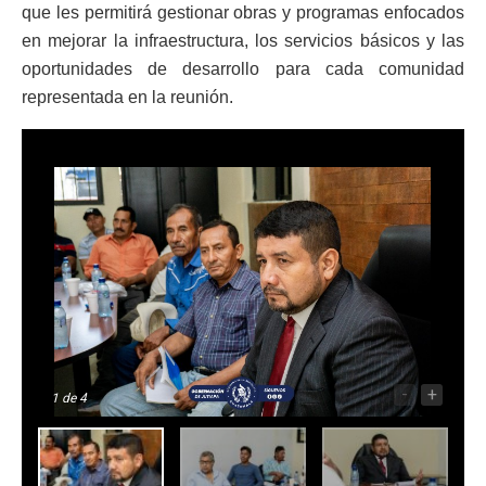
que les permitirá gestionar obras y programas enfocados
en mejorar la infraestructura, los servicios básicos y las
oportunidades de desarrollo para cada comunidad
representada en la reunión.
-
+
1
de 4