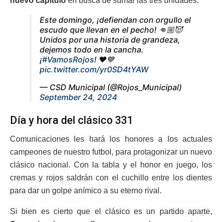
nuevo capítulo
en busca de sumar las tres unidades.
Este domingo, ¡defiendan con orgullo el
escudo que llevan en el pecho! 👊🏼😈
Unidos por una historia de grandeza,
dejemos todo en la cancha.
¡
#VamosRojos
! ❤️💙
pic.twitter.com/yr0SD4tYAW
— CSD Municipal (@Rojos_Municipal)
September 24, 2024
Día y hora del clásico 331
Comunicaciones les hará los honores a los actuales
campeones de nuestro futbol, para protagonizar un nuevo
clásico nacional. Con la tabla y el honor en juego, los
cremas y rojos saldrán con el cuchillo entre los dientes
para dar un golpe anímico a su eterno rival.
Si bien es cierto que el clásico es un partido aparte,