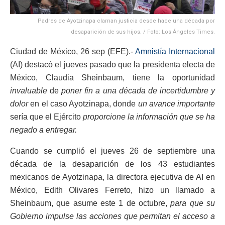
Padres de Ayotzinapa claman justicia desde hace una década por
desaparición de sus hijos. / Foto: Los Ángeles Times.
Ciudad de México, 26 sep (EFE).-
Amnistía Internacional
(AI) destacó el jueves pasado que la presidenta electa de
México, Claudia Sheinbaum, tiene la oportunidad
invaluable
de
poner fin a una década de incertidumbre y
dolor
en el caso Ayotzinapa, donde
un avance importante
sería que el Ejército
proporcione la información que se ha
negado a entregar.
Cuando se cumplió el jueves 26 de septiembre una
década de la desaparición de los 43 estudiantes
mexicanos de Ayotzinapa, la directora ejecutiva de AI en
México, Edith Olivares Ferreto, hizo un llamado a
Sheinbaum, que asume este 1 de octubre,
para que su
Gobierno impulse las acciones que permitan el acceso a