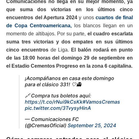
Comunicaciones no llega en su mejor momento, ya
que suma dos victorias en los últimos cinco
encuentros del Apertura 2024
y unos
cuartos de final
de Copa Centroamericana,
los blancos llegan en un
momento de altibajos. Por su parte,
el cuadro escarlata
suma tres victorias y dos empates en sus últimos
cinco encuentros
de Liga.
El balón rodará en punto
de las 18:00 horas del domingo 29 de septiembre en
el Estadio Cementos Progreso en la zona 6 capitalina.
¡Acompáñanos en casa este domingo
para el clásico 331! 🤍👻
🔗 Compra tus boletos aquí:
https://t.co/rNui9kCsKk
#VamosCremas
pic.twitter.com/3TvysyHinA
— Comunicaciones FC
(@CremasOficial)
September 25, 2024