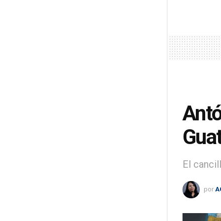
Antó
Guat
El cancil
por
A