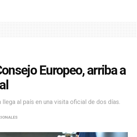
Consejo Europeo, arriba a
al
llega al país en una visita oficial de dos días.
IONALES