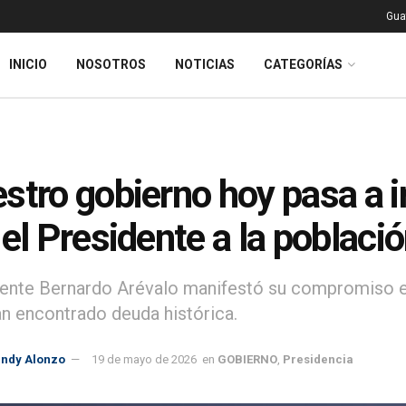
Gua
INICIO
NOSOTROS
NOTICIAS
CATEGORÍAS
stro gobierno hoy pasa a in
 el Presidente a la poblaci
dente Bernardo Arévalo manifestó su compromiso en 
n encontrado deuda histórica.
indy Alonzo
19 de mayo de 2026
en
GOBIERNO
,
Presidencia