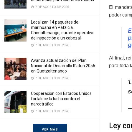
El mandata
7 DE AGOSTO DE 2026
poder cump
Localizan 14 paquetes de
marihuana en Patzicía,
E
Chimaltenango, durante operativo
p
de inspección a un cabezal
g
7 DE AGOSTO DE 2026
Al final, 
Avanza actualización del Plan
para toda l
Nacional de Desarrollo K’atun 2056
en Quetzaltenango
7 DE AGOSTO DE 2026
1
s
Cooperación con Estados Unidos
fortalece la lucha contra el
narcotráfico
—
7 DE AGOSTO DE 2026
Ley co
VER MÁS