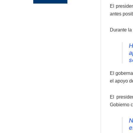
El preside
antes posib
Durante la
H
a
s
El goberna
el apoyo de
El preside
Gobierno c
N
e