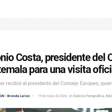
nio Costa, presidente del 
emala para una visita ofici
ler recibió al presidente del Consejo Europeo, quien 
GN - Brenda Larios
19 de mayo de 2026
en
Galería Fotográfica
,
NAC