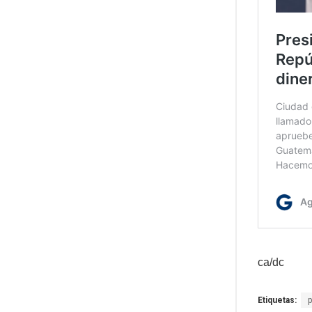
ca/dc
Etiquetas: