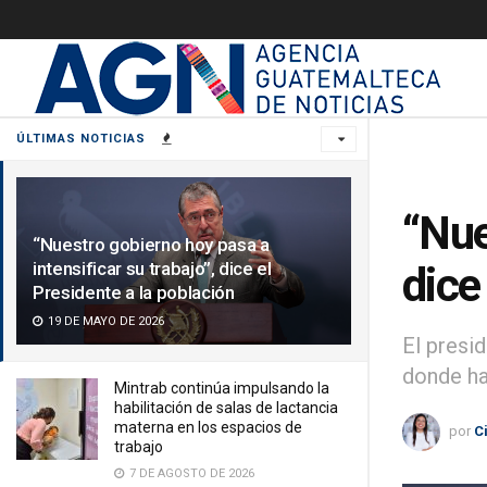
ÚLTIMAS NOTICIAS
“Nue
“Nuestro gobierno hoy pasa a
intensificar su trabajo”, dice el
dice
Presidente a la población
19 DE MAYO DE 2026
El presi
donde ha
Mintrab continúa impulsando la
habilitación de salas de lactancia
materna en los espacios de
por
C
trabajo
7 DE AGOSTO DE 2026