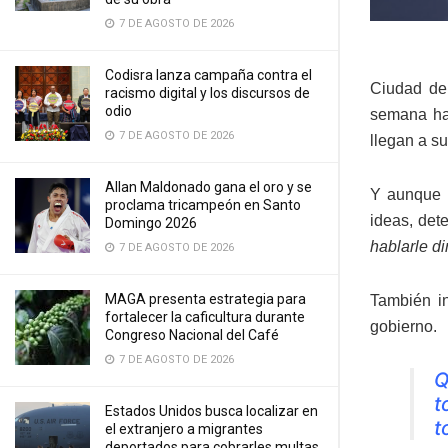
7 DE AGOSTO DE 2026
Codisra lanza campaña contra el
Ciudad de
racismo digital y los discursos de
odio
semana ha 
7 DE AGOSTO DE 2026
llegan a su 
Allan Maldonado gana el oro y se
Y aunque p
proclama tricampeón en Santo
ideas, det
Domingo 2026
hablarle d
7 DE AGOSTO DE 2026
MAGA presenta estrategia para
También i
fortalecer la caficultura durante
gobierno.
Congreso Nacional del Café
7 DE AGOSTO DE 2026
Q
t
Estados Unidos busca localizar en
t
el extranjero a migrantes
deportados para cobrarles multas