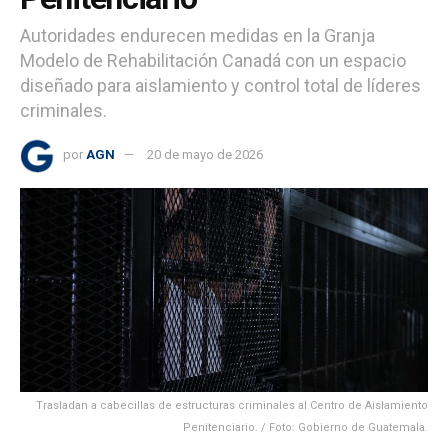
Autoridades endurecen medidas en la Granja
Modelo de Rehabilitación Canadá con un espacio
diseñado para aislamiento y control total de líderes
criminales.
por
AGN
20 de mayo de 2026
Trasladan a cabecillas de estructuras criminales al Centro de Aislamiento
Penitenciario. / Foto: Gobierno de Guatemala.