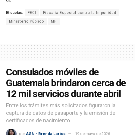
Etiquetas:
FECI
Fiscalía Especial contra la Impunidad
Ministerio Público
MP
Consulados móviles de
Guatemala brindaron cerca de
12 mil servicios durante abril
Entre los trámites más solicitados figuraron la
captura de datos de pasaporte y la emisión de
certificados de nacimiento.
por
AGN - Brenda Larios
19 de mayo de 2026