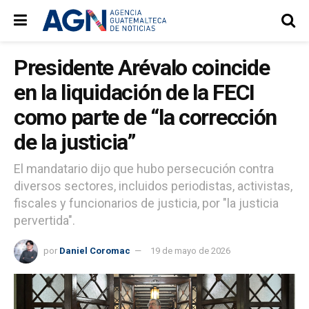
Presidente Arévalo coincide
en la liquidación de la FECI
como parte de “la corrección
de la justicia”
El mandatario dijo que hubo persecución contra
diversos sectores, incluidos periodistas, activistas,
fiscales y funcionarios de justicia, por "la justicia
pervertida".
por
Daniel Coromac
19 de mayo de 2026