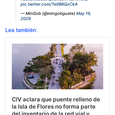
pic.twitter.com/Te0B8QxCkA
— MinGob (@mingobguate)
May 19,
2026
Lea también: