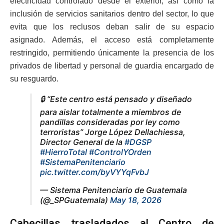
electricidad controlado desde el exterior, así como la
inclusión de servicios sanitarios dentro del sector, lo que
evita que los reclusos deban salir de su espacio
asignado. Además, el acceso está completamente
restringido, permitiendo únicamente la presencia de los
privados de libertad y personal de guardia encargado de
su resguardo.
🔒 “Este centro está pensado y diseñado
para aislar totalmente a miembros de
pandillas consideradas por ley como
terroristas” Jorge López Dellachiessa,
Director General de la
#DGSP
#HierroTotal
#ControlYOrden
#SistemaPenitenciario
pic.twitter.com/byVYYqFvbJ
— Sistema Penitenciario de Guatemala
(@_SPGuatemala)
May 18, 2026
Cabecillas trasladados al Centro de