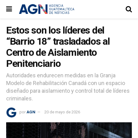
Estos son los líderes del
“Barrio 18” trasladados al
Centro de Aislamiento
Penitenciario
Autoridades endurecen medidas en la Granja
Modelo de Rehabilitación Canadá con un espacio
diseñado para aislamiento y control total de líderes
criminales.
por
AGN
20 de mayo de 2026