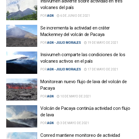
Insivumeh advierte sobre actividad en tres
volcanes del país
POR
AGN
6 DE JUNIO DE 2021
Se incrementa la actividad en cráter
Mackenney del volcán de Pacaya
POR
AGN - JULIO MORALES
19 DE MAYO DE 2021
Insivumeh comparte las condiciones de los
volcanes activos en el país
POR
AGN - JULIO MORALES
17 DE MAYO DE 2021
Monitorean nuevo flujo de lava del volcán de
Pacaya
POR
AGN
10 DE MAYO DE 2021
Volcán de Pacaya continúa actividad con flujo
de lava
POR
AGN
3 DE MAYO DE 2021
Conred mantiene monitoreo de actividad