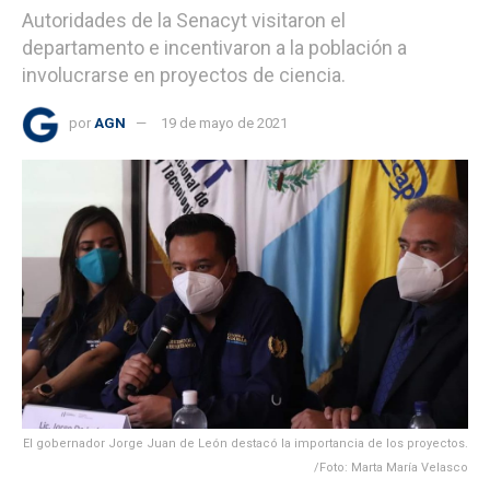
Autoridades de la Senacyt visitaron el
departamento e incentivaron a la población a
involucrarse en proyectos de ciencia.
por
AGN
19 de mayo de 2021
El gobernador Jorge Juan de León destacó la importancia de los proyectos.
/Foto: Marta María Velasco