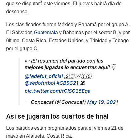
que se disputará este viernes. El jueves habrá día de
descanso.
Los clasificados fueron México y Panamá por el grupo A,
El Salvador,
Guatemala
y Bahamas por el sector B, y por
último, Costa Rica, Estados Unidos, y Trinidad y Tobago
por el grupo C.
👀 ¡El resumen del partido con las
mejores jugadas lo encuentras aquí! 👇
@fedefut_oficial
🇬🇹 🆚 🇩🇴
@sedofutbol
#CBSC21
🏖️
pic.twitter.com/tCISG35Eqa
— Concacaf (@Concacaf)
May 19, 2021
Así se jugarán los cuartos de final
Los partidos están programados para el viernes 21 de
mayo en Alajuela, Costa Rica.