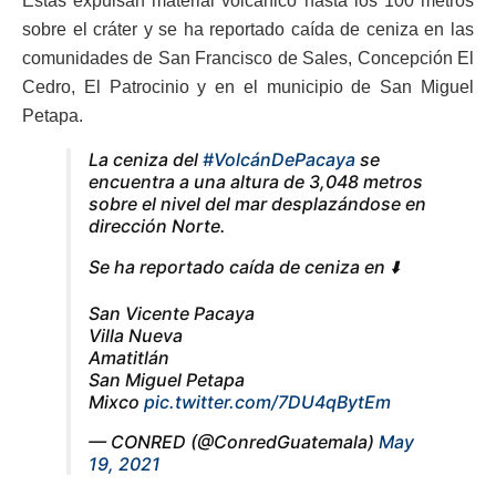
Estas expulsan material volcánico hasta los 100 metros
sobre el cráter y se ha reportado caída de ceniza en las
comunidades de San Francisco de Sales, Concepción El
Cedro, El Patrocinio y en el municipio de San Miguel
Petapa.
La ceniza del
#VolcánDePacaya
se
encuentra a una altura de 3,048 metros
sobre el nivel del mar desplazándose en
dirección Norte.
Se ha reportado caída de ceniza en ⬇️
San Vicente Pacaya
Villa Nueva
Amatitlán
San Miguel Petapa
Mixco
pic.twitter.com/7DU4qBytEm
— CONRED (@ConredGuatemala)
May
19, 2021