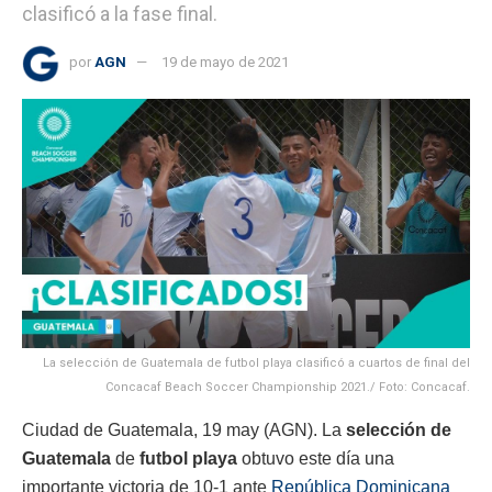
clasificó a la fase final.
por
AGN
19 de mayo de 2021
La selección de Guatemala de futbol playa clasificó a cuartos de final del
Concacaf Beach Soccer Championship 2021./ Foto: Concacaf.
Ciudad de Guatemala, 19 may (AGN). La
selección de
Guatemala
de
futbol playa
obtuvo este día una
importante victoria de 10-1 ante
República Dominicana