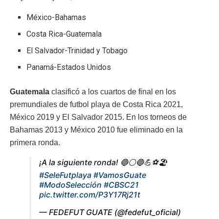
México-Bahamas
Costa Rica-Guatemala
El Salvador-Trinidad y Tobago
Panamá-Estados Unidos
Guatemala
clasificó a los cuartos de final en los
premundiales de futbol playa de Costa Rica 2021,
México 2019 y El Salvador 2015. En los torneos de
Bahamas 2013 y México 2010 fue eliminado en la
primera ronda.
¡A la siguiente ronda! 🔵⚪️🔵💪⚽️🏖️
#SeleFutplaya
#VamosGuate
#ModoSelección
#CBSC21
pic.twitter.com/P3Y17Rj21t
— FEDEFUT GUATE (@fedefut_oficial)