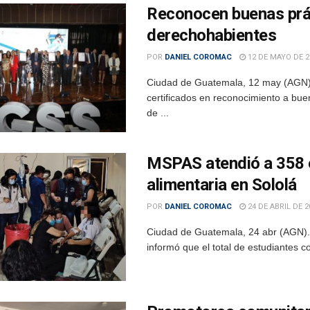
Reconocen buenas prác
derechohabientes
POR
DANIEL COROMAC
12 DE MAYO DE 2
Ciudad de Guatemala, 12 may (AGN).-
certificados en reconocimiento a buen
de ...
MSPAS atendió a 358 e
alimentaria en Sololá
POR
DANIEL COROMAC
24 DE ABRIL DE 2
Ciudad de Guatemala, 24 abr (AGN).- 
informó que el total de estudiantes co