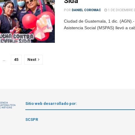
Sida
POR
DANIEL COROMAC
1 DE DICIEMBRE 
Ciudad de Guatemala, 1 dic. (AGN).- 
Asistencia Social (MSPAS) llevó a cab
…
45
Next
Sitio web desarrollado por:
1
SCSPR