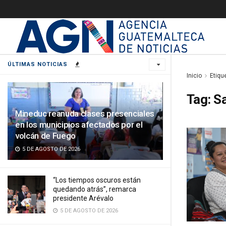
ÚLTIMAS NOTICIAS
Inicio
Etiqu
Tag:
S
Mineduc reanuda clases presenciales
en los municipios afectados por el
volcán de Fuego
5 DE AGOSTO DE 2026
“Los tiempos oscuros están
quedando atrás”, remarca
presidente Arévalo
5 DE AGOSTO DE 2026