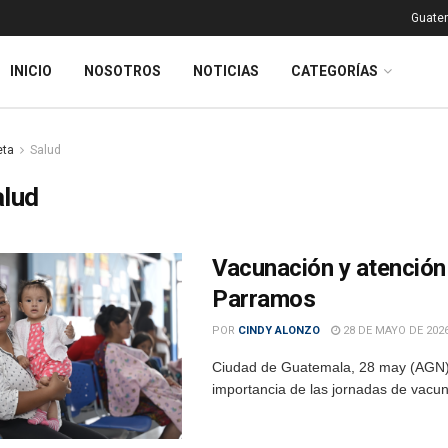
Guatem
INICIO
NOSOTROS
NOTICIAS
CATEGORÍAS
eta
Salud
alud
Vacunación y atención i
Parramos
POR
CINDY ALONZO
28 DE MAYO DE 202
Ciudad de Guatemala, 28 may (AGN).
importancia de las jornadas de vacuna