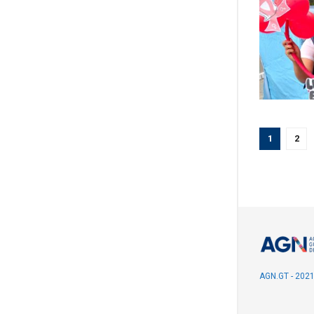
1
2
AGN.GT - 202