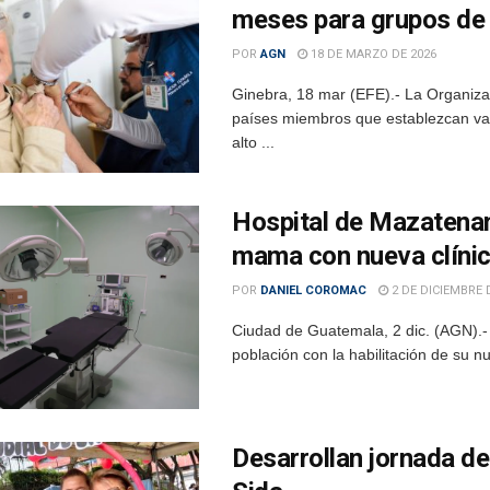
meses para grupos de 
POR
AGN
18 DE MARZO DE 2026
Ginebra, 18 mar (EFE).- La Organiza
países miembros que establezcan vac
alto ...
Hospital de Mazatena
mama con nueva clíni
POR
DANIEL COROMAC
2 DE DICIEMBRE 
Ciudad de Guatemala, 2 dic. (AGN).-
población con la habilitación de su nue
Desarrollan jornada de 