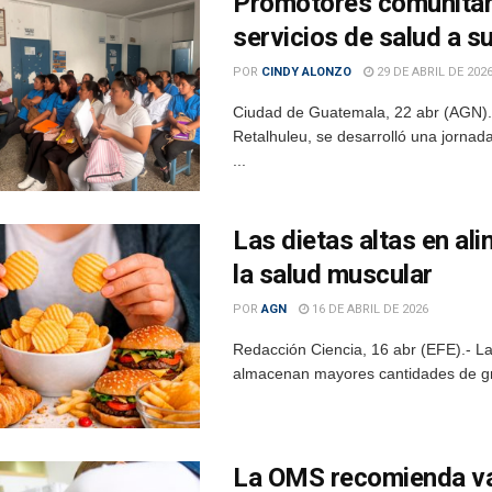
Promotores comunitari
servicios de salud a 
POR
CINDY ALONZO
29 DE ABRIL DE 202
Ciudad de Guatemala, 22 abr (AGN).–
Retalhuleu, se desarrolló una jornad
...
Las dietas altas en al
la salud muscular
POR
AGN
16 DE ABRIL DE 2026
Redacción Ciencia, 16 abr (EFE).- La
almacenan mayores cantidades de gra
La OMS recomienda vac