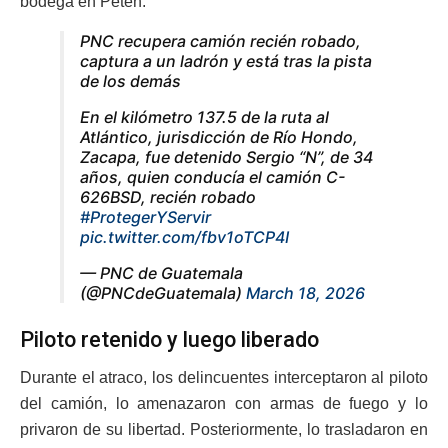
bodega en Petén.
PNC recupera camión recién robado,
captura a un ladrón y está tras la pista
de los demás
En el kilómetro 137.5 de la ruta al
Atlántico, jurisdicción de Río Hondo,
Zacapa, fue detenido Sergio “N”, de 34
años, quien conducía el camión C-
626BSD, recién robado
#ProtegerYServir
pic.twitter.com/fbv1oTCP4I
— PNC de Guatemala
(@PNCdeGuatemala)
March 18, 2026
Piloto retenido y luego liberado
Durante el atraco, los delincuentes interceptaron al piloto
del camión, lo amenazaron con armas de fuego y lo
privaron de su libertad. Posteriormente, lo trasladaron en