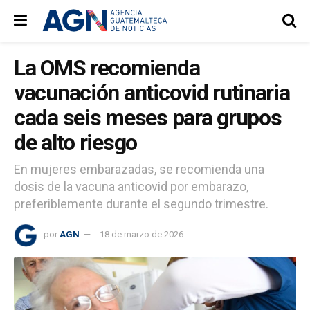
La OMS recomienda
vacunación anticovid rutinaria
cada seis meses para grupos
de alto riesgo
En mujeres embarazadas, se recomienda una
dosis de la vacuna anticovid por embarazo,
preferiblemente durante el segundo trimestre.
por
AGN
18 de marzo de 2026