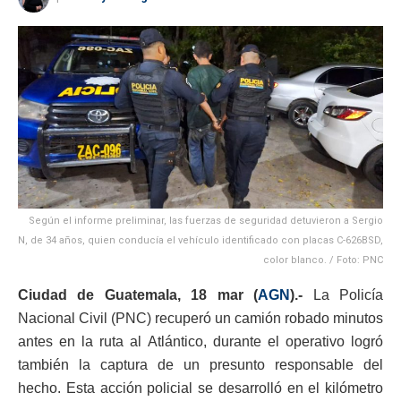
Según el informe preliminar, las fuerzas de seguridad detuvieron a Sergio
N, de 34 años, quien conducía el vehículo identificado con placas C-626BSD,
color blanco. / Foto: PNC
Ciudad de Guatemala, 18 mar (
AGN
).-
La Policía
Nacional Civil (PNC) recuperó un camión robado minutos
antes en la ruta al Atlántico, durante el operativo logró
también la captura de un presunto responsable del
hecho. Esta acción policial se desarrolló en el kilómetro