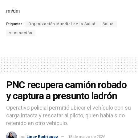
rm/dm
Etiquetas:
Organización Mundial de la Salud
Salud
vacunación
PNC recupera camión robado
y captura a presunto ladrón
Operativo policial permitió ubicar el vehículo con su
carga intacta y rescatar al piloto, quien había sido
retenido en otro vehículo.
por
Lincy Rodríguez
18 de marzo de 2026