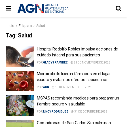
Inicio
Etiqueta
Salud
Tag:
Salud
Hospital Rodolfo Robles impulsa acciones de
cuidado integral para sus pacientes
POR
GLADYS RAMÍREZ
21 DE NOVIEMBRE DE 2025
Microrrobots liberan fármacos en el lugar
exacto y evitan los efectos secundarios
POR
AGN
15 DE NOVIEMBRE DE 2025
MSPAS recomienda medidas para preparar un
fiambre seguro y saludable
POR
LINCY RODRÍGUEZ
31 DE OCTUBRE DE 2025
Comadronas de San Carlos Sija culminan