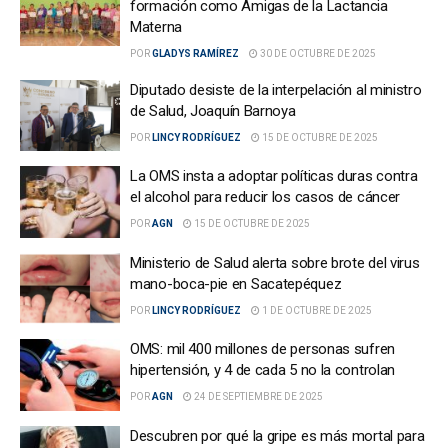
formación como Amigas de la Lactancia
Materna
POR
GLADYS RAMÍREZ
30 DE OCTUBRE DE 2025
Diputado desiste de la interpelación al ministro
de Salud, Joaquín Barnoya
POR
LINCY RODRÍGUEZ
15 DE OCTUBRE DE 2025
La OMS insta a adoptar políticas duras contra
el alcohol para reducir los casos de cáncer
POR
AGN
15 DE OCTUBRE DE 2025
Ministerio de Salud alerta sobre brote del virus
mano-boca-pie en Sacatepéquez
POR
LINCY RODRÍGUEZ
1 DE OCTUBRE DE 2025
OMS: mil 400 millones de personas sufren
hipertensión, y 4 de cada 5 no la controlan
POR
AGN
24 DE SEPTIEMBRE DE 2025
Descubren por qué la gripe es más mortal para