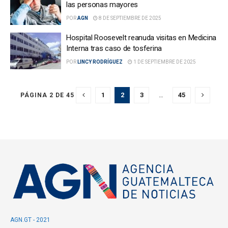
las personas mayores
POR
AGN
8 DE SEPTIEMBRE DE 2025
Hospital Roosevelt reanuda visitas en Medicina
Interna tras caso de tosferina
POR
LINCY RODRÍGUEZ
1 DE SEPTIEMBRE DE 2025
1
2
3
…
45
PÁGINA 2 DE 45
AGN.GT - 2021