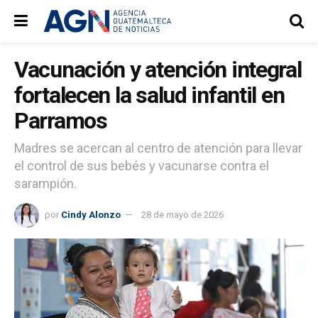
Vacunación y atención integral
fortalecen la salud infantil en
Parramos
Madres se acercan al centro de atención para llevar
el control de sus bebés y vacunarse contra el
sarampión.
por
Cindy Alonzo
28 de mayo de 2026