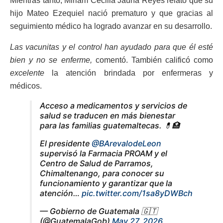
Mientras tanto, Miriam Cecilia Jauría Reyes relató que su
hijo Mateo Ezequiel nació prematuro y que gracias al
seguimiento médico ha logrado avanzar en su desarrollo.
Las vacunitas y el control han ayudado para que él esté
bien y no se enferme,
comentó. También calificó como
excelente
la atención brindada por enfermeras y
médicos.
Acceso a medicamentos y servicios de
salud se traducen en más bienestar
para las familias guatemaltecas. 💊🏥
El presidente
@BArevalodeLeon
supervisó la Farmacia PROAM y el
Centro de Salud de Parramos,
Chimaltenango, para conocer su
funcionamiento y garantizar que la
atención…
pic.twitter.com/1sa8yDWBch
— Gobierno de Guatemala 🇬🇹
(@GuatemalaGob)
May 27, 2026