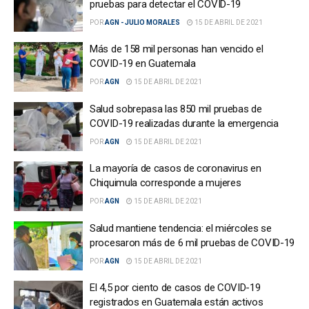
pruebas para detectar el COVID-19
POR
AGN - JULIO MORALES
15 DE ABRIL DE 2021
Más de 158 mil personas han vencido el
COVID-19 en Guatemala
POR
AGN
15 DE ABRIL DE 2021
Salud sobrepasa las 850 mil pruebas de
COVID-19 realizadas durante la emergencia
POR
AGN
15 DE ABRIL DE 2021
La mayoría de casos de coronavirus en
Chiquimula corresponde a mujeres
POR
AGN
15 DE ABRIL DE 2021
Salud mantiene tendencia: el miércoles se
procesaron más de 6 mil pruebas de COVID-19
POR
AGN
15 DE ABRIL DE 2021
El 4,5 por ciento de casos de COVID-19
registrados en Guatemala están activos