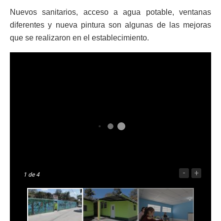
Nuevos sanitarios, acceso a agua potable, ventanas
diferentes y nueva pintura son algunas de las mejoras
que se realizaron en el establecimiento.
-
+
1
de 4