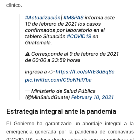
clínico.
#Actualización
|
#MSPAS
informa este
10 de febrero de 2021 los casos
confirmados por laboratorio en el
tablero Situación
#COVID19
en
Guatemala.
⚠️ Corresponde al 9 de febrero de 2021
de 00:00 a 23:59 horas
Ingresa a 👉
https://t.co/sVrE3dBq6c
pic.twitter.com/C9oNHil7ba
— Ministerio de Salud Pública
(@MinSaludGuate)
February 10, 2021
Estrategia integral ante la pandemia
El Gobierno ha garantizado un abordaje integral a la
emergencia generada por la pandemia de coronavirus
(COVID-19) incluso desde antes de que se registrara el