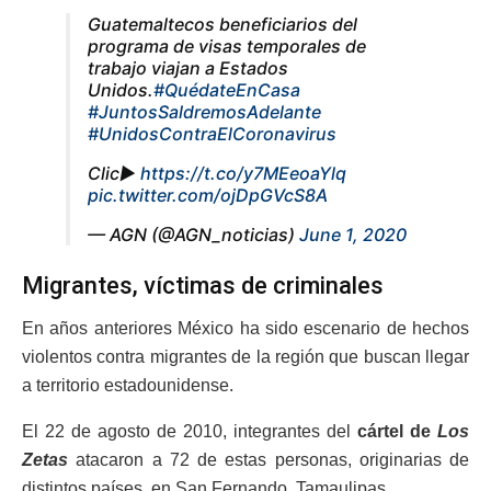
Guatemaltecos beneficiarios del
programa de visas temporales de
trabajo viajan a Estados
Unidos.
#QuédateEnCasa
#JuntosSaldremosAdelante
#UnidosContraElCoronavirus
Clic▶️
https://t.co/y7MEeoaYlq
pic.twitter.com/ojDpGVcS8A
— AGN (@AGN_noticias)
June 1, 2020
Migrantes, víctimas de criminales
En años anteriores México ha sido escenario de hechos
violentos contra migrantes de la región que buscan llegar
a territorio estadounidense.
El 22 de agosto de 2010, integrantes del
cártel de
Los
Zetas
atacaron a 72 de estas personas, originarias de
distintos países, en San Fernando, Tamaulipas.