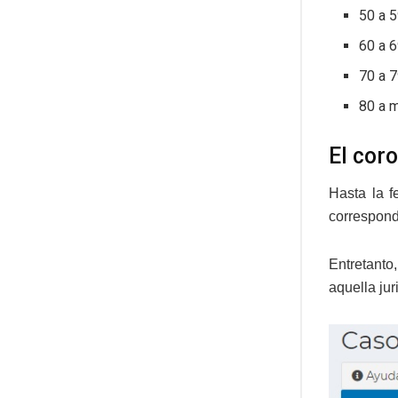
50 a 5
60 a 6
70 a 
80 a 
El cor
Hasta la f
correspond
Entretanto
aquella jur