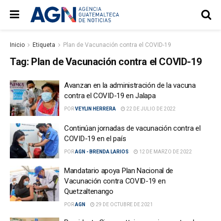
Inicio
Etiqueta
Plan de Vacunación contra el COVID-19
Tag:
Plan de Vacunación contra el COVID-19
Avanzan en la administración de la vacuna
contra el COVID-19 en Jalapa
POR
VEYLIN HERRERA
22 DE JULIO DE 2022
Continúan jornadas de vacunación contra el
COVID-19 en el país
POR
AGN - BRENDA LARIOS
12 DE MARZO DE 2022
Mandatario apoya Plan Nacional de
Vacunación contra COVID-19 en
Quetzaltenango
POR
AGN
29 DE OCTUBRE DE 2021