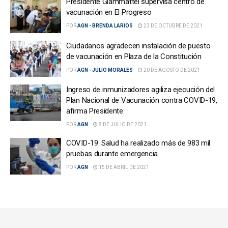
Presidente Giammattei supervisa centro de
vacunación en El Progreso
POR
AGN - BRENDA LARIOS
23 DE OCTUBRE DE 2021
Ciudadanos agradecen instalación de puesto
de vacunación en Plaza de la Constitución
POR
AGN - JULIO MORALES
20 DE AGOSTO DE 2021
Ingreso de inmunizadores agiliza ejecución del
Plan Nacional de Vacunación contra COVID-19,
afirma Presidente
POR
AGN
8 DE JULIO DE 2021
COVID-19: Salud ha realizado más de 983 mil
pruebas durante emergencia
POR
AGN
15 DE ABRIL DE 2021