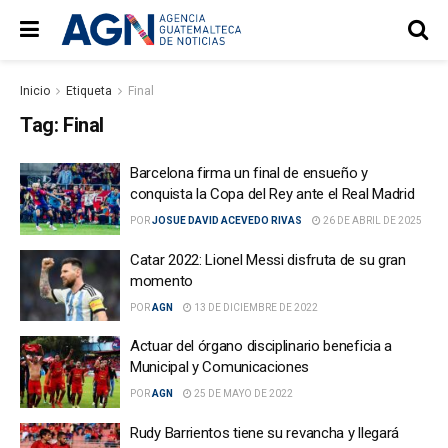
Inicio
Etiqueta
Final
Tag:
Final
Barcelona firma un final de ensueño y
conquista la Copa del Rey ante el Real Madrid
POR
JOSUE DAVID ACEVEDO RIVAS
26 DE ABRIL DE 2025
Catar 2022: Lionel Messi disfruta de su gran
momento
POR
AGN
13 DE DICIEMBRE DE 2022
Actuar del órgano disciplinario beneficia a
Municipal y Comunicaciones
POR
AGN
25 DE MAYO DE 2022
Rudy Barrientos tiene su revancha y llegará