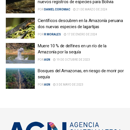
nuevos registros de especies para Bolivia
POR
DANIEL COROMAC
21 DE MARZO DE 2024
Científicos descubren en la Amazonía peruana
dos nuevas especies de lagartijas
POR
R MORALES
17 DE ENERO DE 2024
Muere 10 % de delfines en un río de la
Amazonía por la sequía
POR
AGN
19 DE OCTUBRE DE 2023
Bosques del Amazonas, en riesgo de morir por
sequía
POR
AGN
3 DE MAYO DE 2023