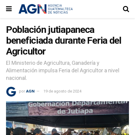
Población jutiapaneca
beneficiada durante Feria del
Agricultor
El Ministerio de Agricultura, Ganadería y
Alimentación impulsa Feria del Agricultor a nivel
nacional.
por
AGN
19 de agosto de 2024