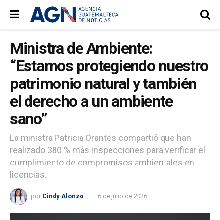
Ministra de Ambiente:
“Estamos protegiendo nuestro
patrimonio natural y también
el derecho a un ambiente
sano”
La ministra Patricia Orantes compartió que han
realizado 380 % más inspecciones para verificar el
cumplimiento de compromisos ambientales en
licencias.
por
Cindy Alonzo
6 de julio de 2026