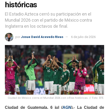
históricas
El Estadio Azteca cerró su participación en el
Mundial 2026 con el partido de México contra
Inglaterra en los octavos de final.
por
Josue David Acevedo Rivas
6 de julio de 2026
Ciudad de México cierra el Mundial 2026 con cífras históricas. // Foto: EFE.
Ciudad de Guatemala, 6 jul (
AGN
).- La Ciudad de