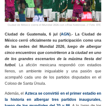
Ciudad de México cierra el Mundial 2026 con cífras históricas. // Foto: EFE.
Ciudad de Guatemala, 6 jul (
AGN
).- La Ciudad de
México
cerró oficialmente su participación como una
de las sedes del Mundial 2026,
luego de albergar
cinco encuentros que convirtieron a la ciudad en uno
de los grandes escenarios de la máxima fiesta del
futbol.
La afición mexicana respondió con estadios
llenos, un ambiente inigualable y una pasión que
acompañó cada uno de los partidos disputados en el
Coloso de Santa Úrsula.
Además, el
Azteca se convirtió en el primer estadio en
la historia en albergar tres partidos inaugurales,
luego de los mundiales del 70 y 86.
A lo largo de los