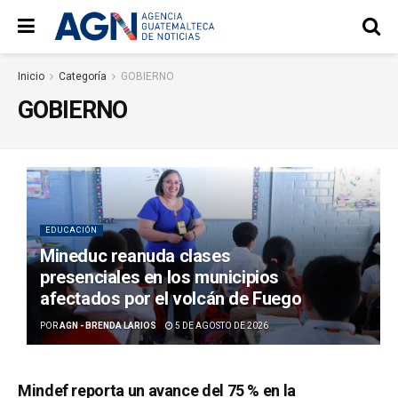
Inicio
Categoría
GOBIERNO
GOBIERNO
EDUCACIÓN
Mineduc reanuda clases
presenciales en los municipios
afectados por el volcán de Fuego
POR
AGN - BRENDA LARIOS
5 DE AGOSTO DE 2026
Mindef reporta un avance del 75 % en la