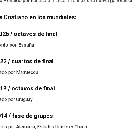
no Ronaldo permanecerá intacto, mientras una nueva generación 
ue Cristiano en los mundiales:
026 / octavos de final
nado por España
22 / cuartos de final
nado por Marruecos
18 / octavos de final
nado por Uruguay
014 / fase de grupos
nado por Alemania, Estados Unidos y Ghana