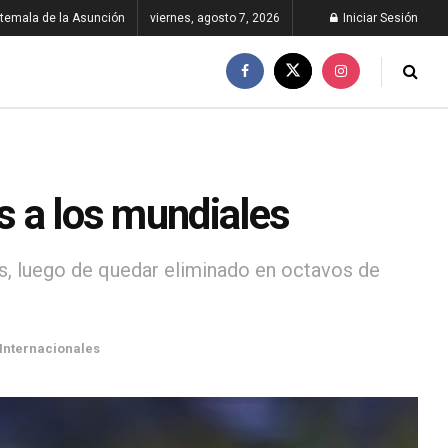
temala de la Asunción
viernes, agosto 7, 2026
Iniciar Sesión
ós a los mundiales
es, luego de quedar eliminado en octavos de
Internacionales