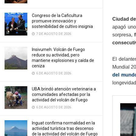
Congreso de la Caficultura
Ciudad de 
promueve innovación y
sostenibilidad de cultivo insignia
apagó uno 
7 DE AGOSTO DE 2026
sorpresa,
f
consecuti
Insivumeh: Volcán de Fuego
reduce su actividad, pero
El delante
mantiene explosiones y caída de
ceniza
Mundial 20
6 DE AGOSTO DE 2026
del mundo
longevidad 
UBA brindó atención veterinaria a
comunidades afectadas por la
actividad del volcán de Fuego
6 DE AGOSTO DE 2026
Inguat confirma normalidad en la
actividad turística tras descenso
de la actividad del volcán de Fuego