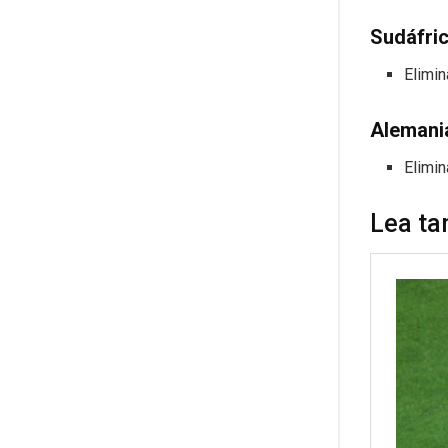
Sudáfric
Elimi
Alemania
Elimin
Lea ta