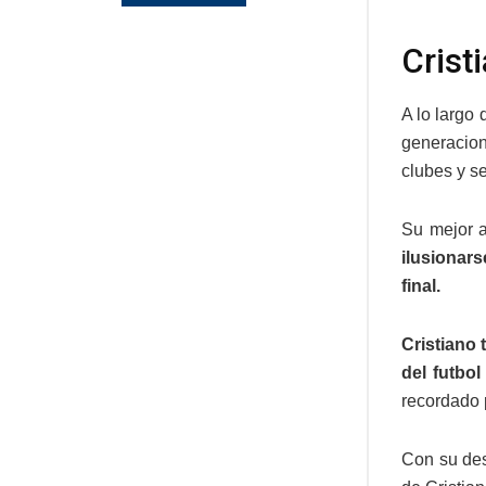
Crist
A lo largo
generacion
clubes y s
Su mejor a
ilusionar
final.
Cristiano
del futbol
recordado 
Con su des