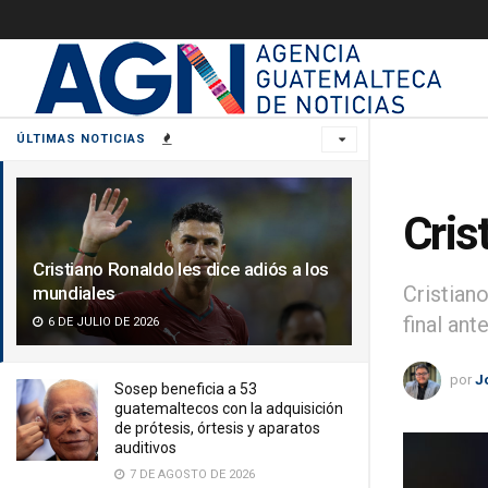
ÚLTIMAS NOTICIAS
Cris
Cristiano Ronaldo les dice adiós a los
Cristian
mundiales
final ant
6 DE JULIO DE 2026
por
J
Sosep beneficia a 53
guatemaltecos con la adquisición
de prótesis, órtesis y aparatos
auditivos
7 DE AGOSTO DE 2026