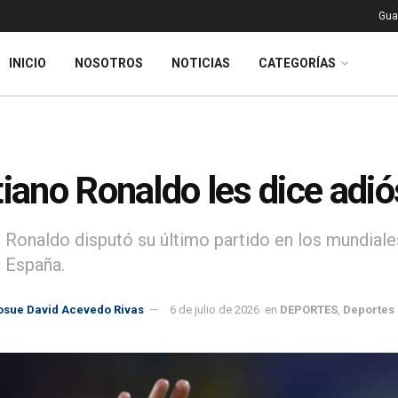
Gua
INICIO
NOSOTROS
NOTICIAS
CATEGORÍAS
tiano Ronaldo les dice adi
o Ronaldo disputó su último partido en los mundial
e España.
osue David Acevedo Rivas
6 de julio de 2026
en
DEPORTES
,
Deportes 