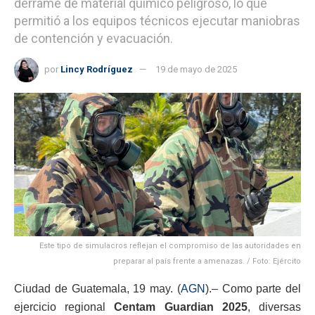
derrame de material químico peligroso, lo que
permitió a los equipos técnicos ejecutar maniobras
de contención y evacuación.
por
Lincy Rodríguez
19 de mayo de 2025
Este tipo de simulacros reflejan el compromiso de las autoridades en
preparar al país frente a amenazas. / Foto: Ejército
Ciudad de Guatemala, 19 may. (
AGN
).– Como parte del
ejercicio regional
Centam Guardian 2025
, diversas