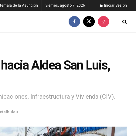
temala de la Asunción
viernes, agosto 7, 2026
Iniciar Sesión
 hacia Aldea San Luis,
caciones, Infraestructura y Vivienda (CIV).
etalhuleu