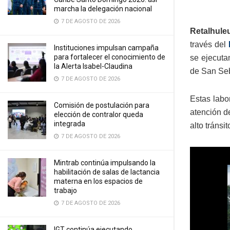
marcha la delegación nacional
7 DE AGOSTO DE 2026
Retalhuleu
través del
Instituciones impulsan campaña
para fortalecer el conocimiento de
se ejecuta
la Alerta Isabel-Claudina
de San Seb
7 DE AGOSTO DE 2026
Estas labo
Comisión de postulación para
atención d
elección de contralor queda
integrada
alto tránsit
7 DE AGOSTO DE 2026
Mintrab continúa impulsando la
habilitación de salas de lactancia
materna en los espacios de
trabajo
7 DE AGOSTO DE 2026
IGT continúa ejecutando