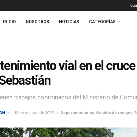
Gua
INICIO
NOSOTROS
NOTICIAS
CATEGORÍAS
enimiento vial en el cruce
Sebastián
enen trabajos coordinados del Ministerio de Comuni
GN
13 de octubre de 2025
en
Departamentales
,
Gestión de riesgos
,
R