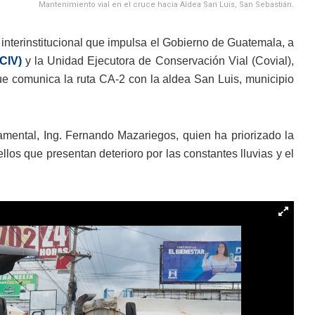
Mantenimiento vial en el cruce hacia Aldea San Luis, San Sebastián.
interinstitucional que impulsa el Gobierno de Guatemala, a
CIV)
y la Unidad Ejecutora de Conservación Vial (Covial),
que comunica la ruta CA-2 con la aldea San Luis, municipio
amental, Ing. Fernando Mazariegos, quien ha priorizado la
los que presentan deterioro por las constantes lluvias y el