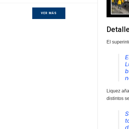
VER MÁS
Detall
El superint
E
L
b
n
Liquez aña
distintos s
S
t
d