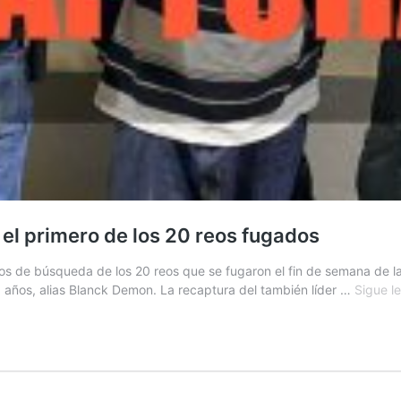
 el primero de los 20 reos fugados
 de búsqueda de los 20 reos que se fugaron el fin de semana de la cá
0 años, alias Blanck Demon. La recaptura del también líder …
Sigue l