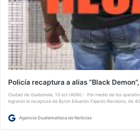
Policía recaptura a alias “Black Demon”,
Ciudad de Guatemala, 13 oct (AGN).- Por medio de los operativos
lograron la recaptura de Byron Eduardo Fajardo Revolorio, de 4
Agencia Guatemalteca de Noticias