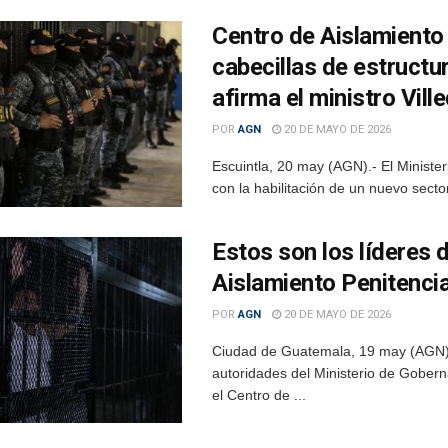
Centro de Aislamiento
cabecillas de estructu
afirma el ministro Vill
POR
AGN
20 DE MAYO DE 2026
Escuintla, 20 may (AGN).- El Ministe
con la habilitación de un nuevo secto
Estos son los líderes 
Aislamiento Penitencia
POR
AGN
20 DE MAYO DE 2026
Ciudad de Guatemala, 19 may (AGN).-
autoridades del Ministerio de Goberna
el Centro de ...