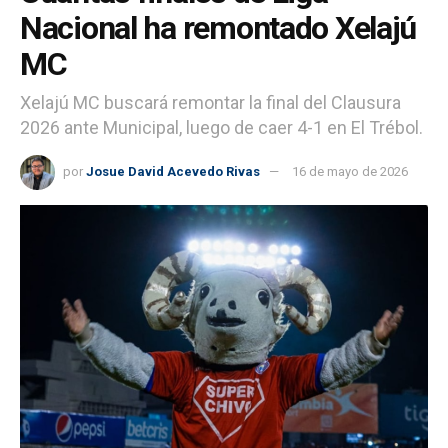
Nacional ha remontado Xelajú
MC
Xelajú MC buscará remontar la final del Clausura
2026 ante Municipal, luego de caer 4-1 en El Trébol.
por
Josue David Acevedo Rivas
16 de mayo de 2026