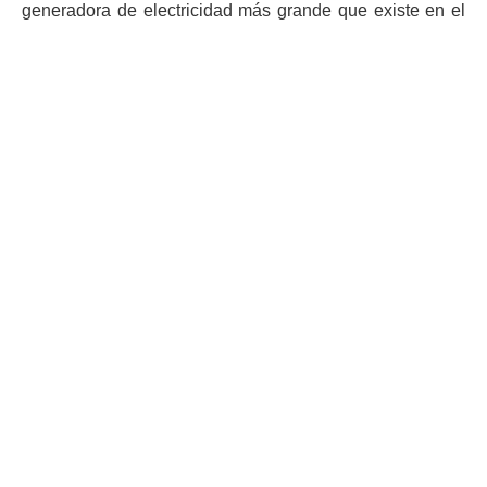
generadora de electricidad más grande que existe en el
país, tampoco presentó inconvenientes. Aseguró que
está funcionando a su total capacidad.
Precisó que los ingenieros encargados del centro de
control del INDE están las 24 horas del día monitoreando
las condiciones para garantizar que se cumpla con las
órdenes e instrucciones emitidas por el
Administrador del
Mercado Mayorista
.
“También están atentos por si
existiera un evento que provoque
que se aconseje cerrar la planta
momentáneamente. Pero hasta el
momento todo está tranquilo y
funciona con total normalidad”,
se añadió.