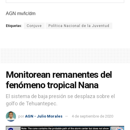
AGN mv/lc/dm
Etiquetas:
Conjuve
Política Nacional de la Juventud
Monitorean remanentes del
fenómeno tropical Nana
El sistema de baja presión se desplaza sobre el
golfo de Tehuantepec.
por
AGN - Julio Morales
4 de septiembre de 2020