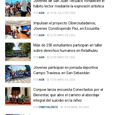
Jóvenes de San Juan Tecuaco fortalecen el
hábito lector mediante la expresión artística
POR
AGN
15 DE JULIO DE 2026
Impulsan el proyecto Ciberciudadanos,
Jóvenes Construyendo Paz, en Escuintla
POR
AGN
22 DE MAYO DE 2026
Más de 250 estudiantes participan en taller
sobre derechos humanos en Retalhuleu
POR
AGN
20 DE MAYO DE 2026
Jóvenes participan en jornada deportiva
Campo Traviesa, en San Sebastián
POR
AGN
15 DE MAYO DE 2026
Conjuve lanza encuesta Conectados por el
Bienestar, que abre el camino al abordaje
integral del suicidio en la niñez
POR
CINDY ALONZO
10 DE ABRIL DE 2026