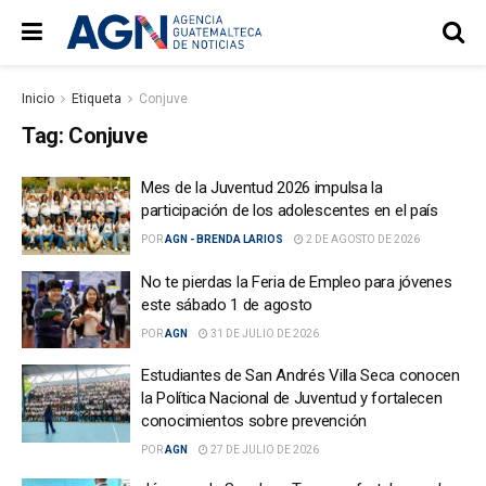
Inicio
Etiqueta
Conjuve
Tag:
Conjuve
Mes de la Juventud 2026 impulsa la
participación de los adolescentes en el país
POR
AGN - BRENDA LARIOS
2 DE AGOSTO DE 2026
No te pierdas la Feria de Empleo para jóvenes
este sábado 1 de agosto
POR
AGN
31 DE JULIO DE 2026
Estudiantes de San Andrés Villa Seca conocen
la Política Nacional de Juventud y fortalecen
conocimientos sobre prevención
POR
AGN
27 DE JULIO DE 2026