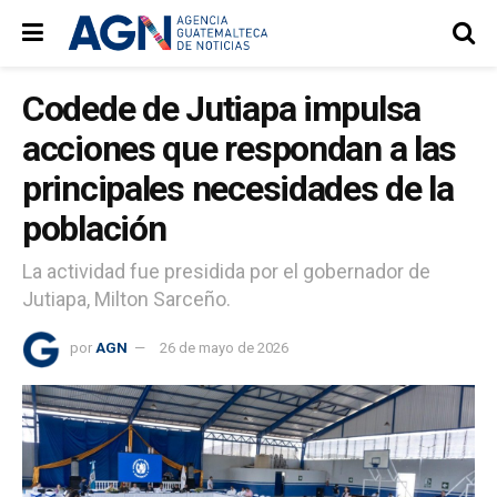
Codede de Jutiapa impulsa
acciones que respondan a las
principales necesidades de la
población
La actividad fue presidida por el gobernador de
Jutiapa, Milton Sarceño.
por
AGN
26 de mayo de 2026