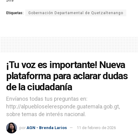
Etiquetas:
Gobernación Departamental de Quetzaltenango
¡Tu voz es importante! Nueva
plataforma para aclarar dudas
de la ciudadanía
Envíanos todas tus preguntas en:
http://alpuebloseleresponde.guatemala.gob.gt,
sobre temas de interés nacional.
por
AGN - Brenda Larios
11 de febrero de 2026