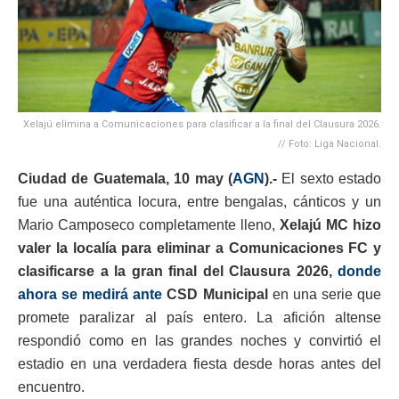
Xelajú elimina a Comunicaciones para clasificar a la final del Clausura 2026.
// Foto: Liga Nacional.
Ciudad de Guatemala, 10 may (
AGN
).-
El sexto estado
fue una auténtica locura, entre bengalas, cánticos y un
Mario Camposeco completamente lleno,
Xelajú MC
hizo
valer la localía para eliminar a
Comunicaciones FC
y
clasificarse a la gran final del Clausura 2026,
donde
ahora se medirá ante
CSD Municipal
en una serie que
promete paralizar al país entero. La afición altense
respondió como en las grandes noches y convirtió el
estadio en una verdadera fiesta desde horas antes del
encuentro.