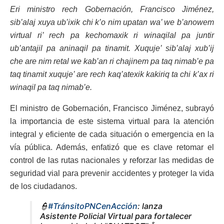
Eri ministro rech Gobernación, Francisco Jiménez,
sib’alaj xuya ub’ixik chi k’o nim upatan wa’ we b’anowem
virtual ri’ rech pa kechomaxik ri winaqilal pa juntir
ub’antajil pa aninaqil pa tinamit. Xuquje’ sib’alaj xub’ij
che are nim retal we kab’an ri chajinem pa taq nimab’e pa
taq tinamit xuquje’ are rech kaq’atexik kakiriq ta chi k’ax ri
winaqil pa taq nimab’e.
El ministro de Gobernación, Francisco Jiménez, subrayó
la importancia de este sistema virtual para la atención
integral y eficiente de cada situación o emergencia en la
vía pública. Además, enfatizó que es clave retomar el
control de las rutas nacionales y reforzar las medidas de
seguridad vial para prevenir accidentes y proteger la vida
de los ciudadanos.
👮
#TránsitoPNCenAcción
: lanza
Asistente Policial Virtual para fortalecer