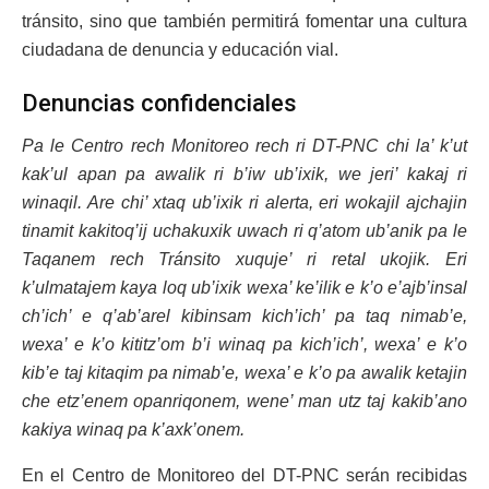
tránsito, sino que también permitirá fomentar una cultura
ciudadana de denuncia y educación vial.
Denuncias confidenciales
Pa le Centro rech Monitoreo rech ri DT-PNC chi la’ k’ut
kak’ul apan pa awalik ri b’iw ub’ixik, we jeri’ kakaj ri
winaqil. Are chi’ xtaq ub’ixik ri alerta, eri wokajil ajchajin
tinamit kakitoq’ij uchakuxik uwach ri q’atom ub’anik pa le
Taqanem rech Tránsito xuquje’ ri retal ukojik. Eri
k’ulmatajem kaya loq ub’ixik wexa’ ke’ilik e k’o e’ajb’insal
ch’ich’ e q’ab’arel kibinsam kich’ich’ pa taq nimab’e,
wexa’ e k’o kititz’om b’i winaq pa kich’ich’, wexa’ e k’o
kib’e taj kitaqim pa nimab’e, wexa’ e k’o pa awalik ketajin
che etz’enem opanriqonem, wene’ man utz taj kakib’ano
kakiya winaq pa k’axk’onem.
En el Centro de Monitoreo del DT-PNC serán recibidas