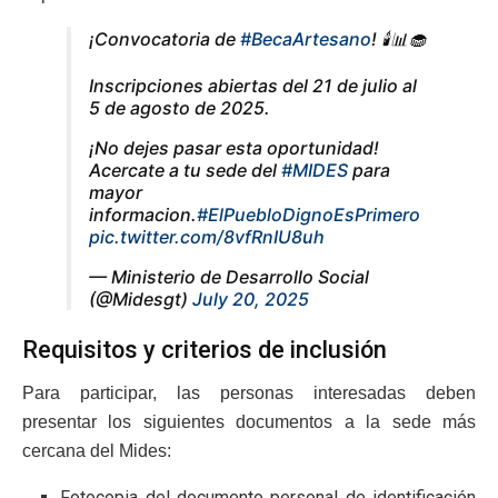
¡Convocatoria de
#BecaArtesano
! 🕯️📊🧁
Inscripciones abiertas del 21 de julio al
5 de agosto de 2025.
¡No dejes pasar esta oportunidad!
Acercate a tu sede del
#MIDES
para
mayor
informacion.
#ElPuebloDignoEsPrimero
pic.twitter.com/8vfRnIU8uh
— Ministerio de Desarrollo Social
(@Midesgt)
July 20, 2025
Requisitos y criterios de inclusión
Para participar, las personas interesadas deben
presentar los siguientes documentos a la sede más
cercana del Mides:
Fotocopia del documento personal de identificación