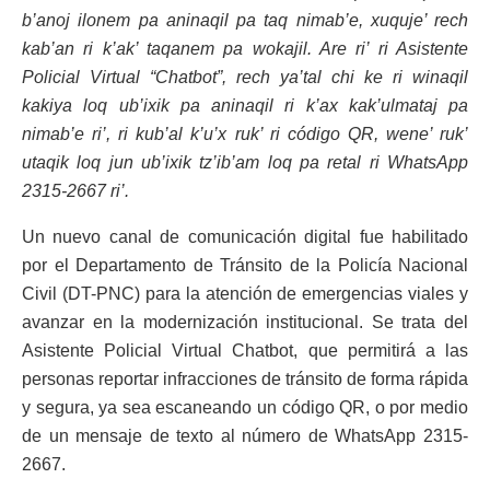
b’anoj ilonem pa aninaqil pa taq nimab’e, xuquje’ rech
kab’an ri k’ak’ taqanem pa wokajil. Are ri’ ri Asistente
Policial Virtual “Chatbot”, rech ya’tal chi ke ri winaqil
kakiya loq ub’ixik pa aninaqil ri k’ax kak’ulmataj pa
nimab’e ri’, ri kub’al k’u’x ruk’ ri código QR, wene’ ruk’
utaqik loq jun ub’ixik tz’ib’am loq pa retal ri WhatsApp
2315-2667 ri’.
Un nuevo canal de comunicación digital fue habilitado
por el Departamento de Tránsito de la Policía Nacional
Civil (DT-PNC) para la atención de emergencias viales y
avanzar en la modernización institucional. Se trata del
Asistente Policial Virtual Chatbot, que permitirá a las
personas reportar infracciones de tránsito de forma rápida
y segura, ya sea escaneando un código QR, o por medio
de un mensaje de texto al número de WhatsApp 2315-
2667.