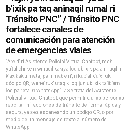
b’ixik pa taq aninaqil rumal ri
Tránsito PNC” / Tránsito PNC
fortalece canales de
comunicación para atención
de emergencias viales
"Are ri’ ri Asistente Policial Virtual Chatbot, rech
ya’tal chi ke ri winaqil kakiya loq ub’ixik pa aninaqil ri
k’ax kak’ulmataj pa nimab’e ri’, ri kub’al k’u’x ruk’ ri
código QR, wene’ ruk’ utaqik loq jun ub’ixik tz’ib’am
loq pa retal ri WhatsApp". / Se trata del Asistente
Policial Virtual Chatbot, que permitirá a las personas
reportar infracciones de tránsito de forma rápida y
segura, ya sea escaneando un código QR, o por
medio de un mensaje de texto al número de
WhatsApp.