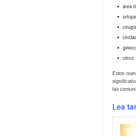
área d
ortop
cirugí
Unida
ginec
otros
Estos nuev
significati
las comun
Lea ta