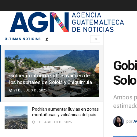
ÚLTIMAS NOTICIAS
Gobi
Gobierno informa sobre avances de
Solo
los hospitales de Sololá y Chiquimula
21 DE JULIO DE 2025
Ambos pr
estimado
Podrían aumentar lluvias en zonas
montañosas y volcánicas del país
por
A
6 DE AGOSTO DE 2026