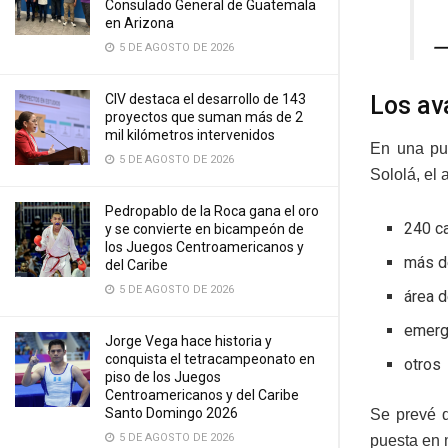
Consulado General de Guatemala
en Arizona
—
5 DE AGOSTO DE 2026
CIV destaca el desarrollo de 143
Los av
proyectos que suman más de 2
mil kilómetros intervenidos
En una pub
5 DE AGOSTO DE 2026
Sololá, el 
Pedropablo de la Roca gana el oro
240 c
y se convierte en bicampeón de
los Juegos Centroamericanos y
más d
del Caribe
5 DE AGOSTO DE 2026
área 
emerg
Jorge Vega hace historia y
conquista el tetracampeonato en
otros
piso de los Juegos
Centroamericanos y del Caribe
Santo Domingo 2026
Se prevé q
5 DE AGOSTO DE 2026
puesta en 