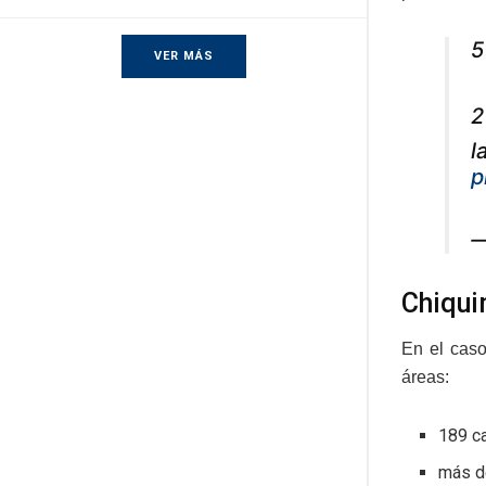
5
VER MÁS
2
l
p
—
Chiqui
En el caso
áreas:
189 c
más d