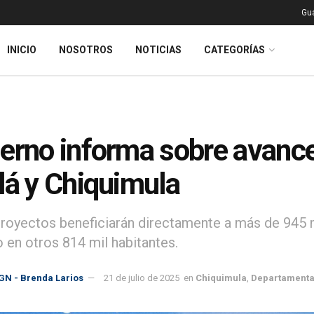
Gu
INICIO
NOSOTROS
NOTICIAS
CATEGORÍAS
erno informa sobre avance
lá y Chiquimula
oyectos beneficiarán directamente a más de 945 m
 en otros 814 mil habitantes.
GN - Brenda Larios
21 de julio de 2025
en
Chiquimula
,
Departamenta