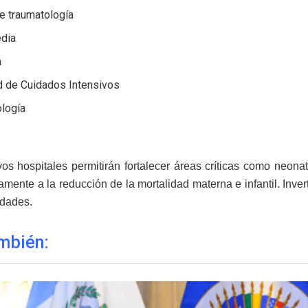
e traumatología
edia
a
d de Cuidados Intensivos
ología
os hospitales permitirán fortalecer áreas críticas como neonat
vamente a la reducción de la mortalidad materna e infantil. Inver
idades.
mbién: