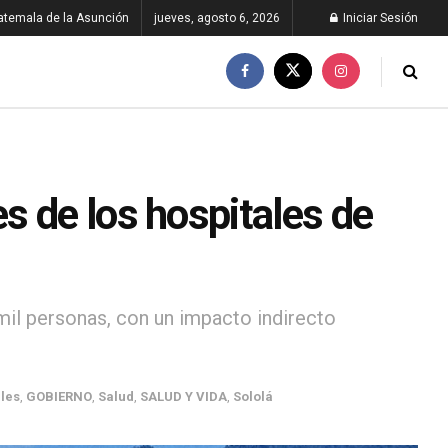
atemala de la Asunción
jueves, agosto 6, 2026
Iniciar Sesión
s de los hospitales de
il personas, con un impacto indirecto
les
,
GOBIERNO
,
Salud
,
SALUD Y VIDA
,
Sololá