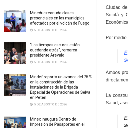
Ciudad de 
Mineduc reanuda clases
Sololá y 
presenciales en los municipios
Económica
afectados por el volcán de Fuego
5 DE AGOSTO DE 2026
Por medio 
“Los tiempos oscuros están
quedando atrás”, remarca
E
presidente Arévalo
s
5 DE AGOSTO DE 2026
Ambos proy
Mindef reporta un avance del 75 %
directamen
en la construcción de las
instalaciones de la Brigada
Especial de Operaciones de Selva
La constru
en Petén
Salud, ase
5 DE AGOSTO DE 2026
E
Minex inaugura Centro de
s
Impresión de Pasaportes en el