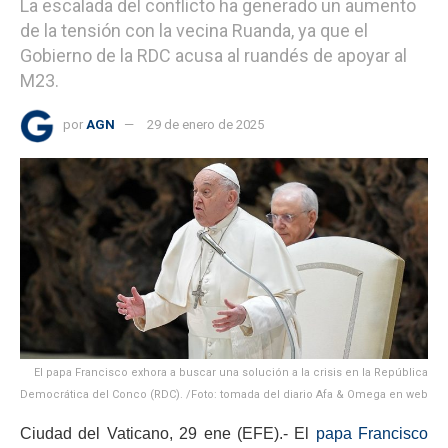
La escalada del conflicto ha generado un aumento
de la tensión con la vecina Ruanda, ya que el
Gobierno de la RDC acusa al ruandés de apoyar al
M23.
por
AGN
29 de enero de 2025
El papa Francisco exhora a buscar una solución a la crisis en la República
Democrática del Conco (RDC). /Foto: tomada del diario Afa & Omega en web
Ciudad del Vaticano, 29 ene (EFE).- El
papa Francisco