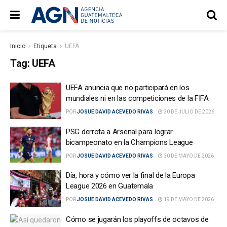
Inicio
Etiqueta
UEFA
Tag:
UEFA
UEFA anuncia que no participará en los
mundiales ni en las competiciones de la FIFA
POR
JOSUE DAVID ACEVEDO RIVAS
30 DE JULIO DE 2026
PSG derrota a Arsenal para lograr
bicampeonato en la Champions League
POR
JOSUE DAVID ACEVEDO RIVAS
30 DE MAYO DE 2026
Día, hora y cómo ver la final de la Europa
League 2026 en Guatemala
POR
JOSUE DAVID ACEVEDO RIVAS
19 DE MAYO DE 2026
Cómo se jugarán los playoffs de octavos de