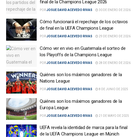
final de la Champions League 2026
POR
JOSUE DAVID ACEVEDO RIVAS
30 DE ENERO DE 2026
Cómo funcionará el repechaje de los octavos
de final en la UEFA Champions League
POR
JOSUE DAVID ACEVEDO RIVAS
29 DE ENERO DE 2026
Cómo ver en vivo en Guatemala el sorteo de
los Playoffs de la Champions League
POR
JOSUE DAVID ACEVEDO RIVAS
28 DE ENERO DE 2026
Quiénes son los máximos ganadores de la
Nations League
POR
JOSUE DAVID ACEVEDO RIVAS
8 DE JUNIO DE 2025
Quiénes son los máximos ganadores de la
Europa League
POR
JOSUE DAVID ACEVEDO RIVAS
21 DE MAYO DE 2025
UEFA revela la identidad de marca para la final
de la UEFA Champions League en Múnich