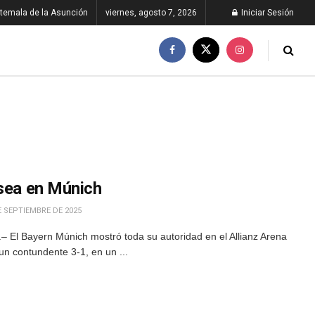
temala de la Asunción
viernes, agosto 7, 2026
Iniciar Sesión
lsea en Múnich
E SEPTIEMBRE DE 2025
 El Bayern Múnich mostró toda su autoridad en el Allianz Arena
un contundente 3-1, en un ...