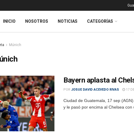
Gua
INICIO
NOSOTROS
NOTICIAS
CATEGORÍAS
eta
Múnich
únich
Bayern aplasta al Che
POR
JOSUE DAVID ACEVEDO RIVAS
17 D
Ciudad de Guatemala, 17 sep (AGN).–
y le pasó por encima al Chelsea con 