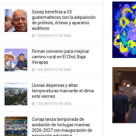
Sosep beneficia a 53
guatemaltecos con la adquisición
de prótesis, órtesis y aparatos
auditivos
7 DE AGOSTO DE 2026
Firman convenio para mejorar
camino rural en El Chol, Baja
Verapaz
7 DE AGOSTO DE 2026
Lluvias dispersas y altas
temperaturas marcarán el clima
este viernes
7 DE AGOSTO DE 2026
Conap lanza temporada de
anidación de tortugas marinas
2026-2027 con inauguración de
exposición educativa