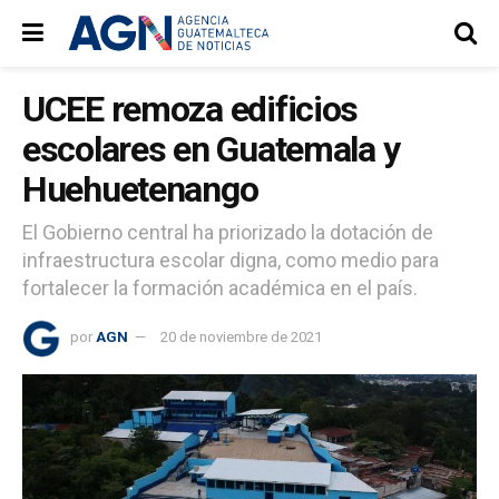
UCEE remoza edificios
escolares en Guatemala y
Huehuetenango
El Gobierno central ha priorizado la dotación de
infraestructura escolar digna, como medio para
fortalecer la formación académica en el país.
por
AGN
20 de noviembre de 2021