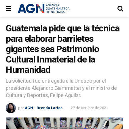
Guatemala pide que la técnica
para elaborar barriletes
gigantes sea Patrimonio
Cultural Inmaterial de la
Humanidad
La solicitud fue entregada a la Unesco por el
presidente Alejandro Giammattei y el ministro de
Cultura y Deportes, Felipe Aguilar.
por
AGN - Brenda Larios
27 de octubre de 2021