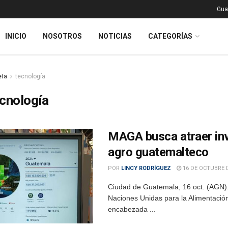
Gua
INICIO
NOSOTROS
NOTICIAS
CATEGORÍAS
eta
tecnología
cnología
MAGA busca atraer inve
agro guatemalteco
POR
LINCY RODRÍGUEZ
16 DE OCTUBRE 
Ciudad de Guatemala, 16 oct. (AGN).-
Naciones Unidas para la Alimentación
encabezada ...