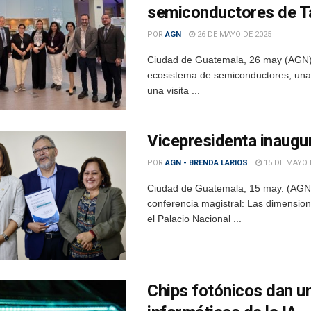
semiconductores de T
POR
AGN
26 DE MAYO DE 2025
Ciudad de Guatemala, 26 may (AGN).-
ecosistema de semiconductores, una 
una visita ...
Vicepresidenta inaugur
POR
AGN - BRENDA LARIOS
15 DE MAYO 
Ciudad de Guatemala, 15 may. (AGN).
conferencia magistral: Las dimensiones
el Palacio Nacional ...
Chips fotónicos dan u