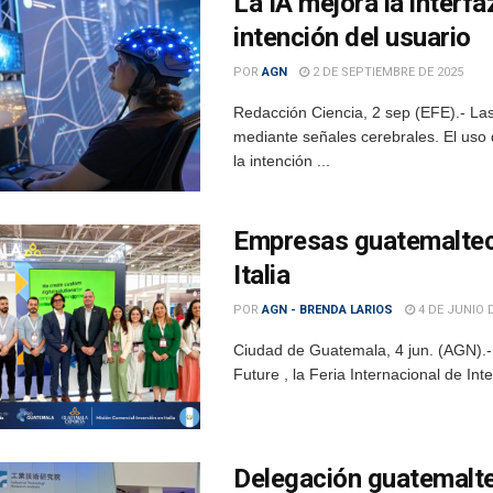
La IA mejora la interfa
intención del usuario
POR
AGN
2 DE SEPTIEMBRE DE 2025
Redacción Ciencia, 2 sep (EFE).- Las
mediante señales cerebrales. El uso de 
la intención ...
Empresas guatemalteca
Italia
POR
AGN - BRENDA LARIOS
4 DE JUNIO 
Ciudad de Guatemala, 4 jun. (AGN).-
Future , la Feria Internacional de Intel
Delegación guatemalt