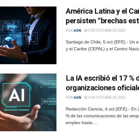
América Latina y el Ca
persisten “brechas est
POR
AGN
5 DE OCTUBRE DE 2025
Santiago de Chile, 5 oct (EFE).- Un
y el Caribe (CEPAL) y el Centro Nacion
La IA escribió el 17 %
organizaciones oficia
POR
AGN
4 DE OCTUBRE DE 2025
Redacción Ciencia, 4 oct (EFE).- En 2
% de las comunicaciones de las emp
empleo hasta ...