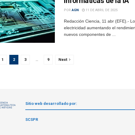
informáticas de la IA
POR
AGN
11 DE ABRIL DE 2025
Redacción Ciencia, 11 abr (EFE).- Lo
electricidad aumentando el rendimie
nuevos componentes de ...
1
2
3
…
9
Next
Sitio web desarrollado por:
1
SCSPR