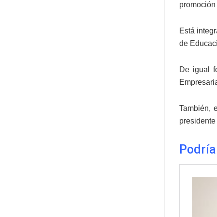
promoción y
Está integ
de Educaci
De igual f
Empresaria
También, e
presidente
Podría