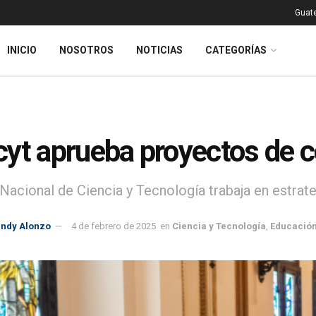
Guat
INICIO
NOSOTROS
NOTICIAS
CATEGORÍAS
yt aprueba proyectos de c
Nacional de Ciencia y Tecnología trabaja en estrate
indy Alonzo
4 de febrero de 2025
en
Ciencia y Tecnología
,
Educació