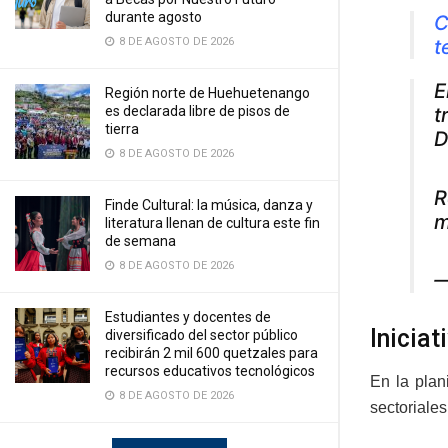
durante agosto
C
8 DE AGOSTO DE 2026
t
E
Región norte de Huehuetenango
es declarada libre de pisos de
t
tierra
D
8 DE AGOSTO DE 2026
R
Finde Cultural: la música, danza y
m
literatura llenan de cultura este fin
de semana
8 DE AGOSTO DE 2026
—
Estudiantes y docentes de
Inicia
diversificado del sector público
recibirán 2 mil 600 quetzales para
recursos educativos tecnológicos
En la plan
8 DE AGOSTO DE 2026
sectoriales