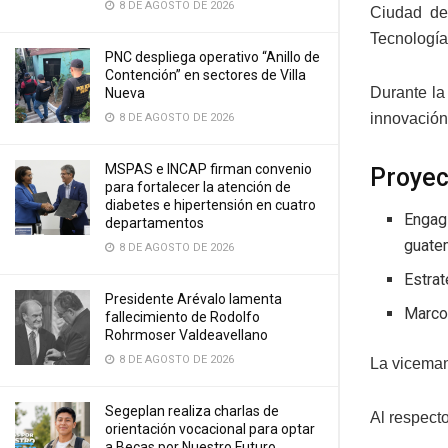
8 DE AGOSTO DE 2026
Ciudad de
Tecnología
PNC despliega operativo “Anillo de
Contención” en sectores de Villa
Durante la
Nueva
innovación 
8 DE AGOSTO DE 2026
MSPAS e INCAP firman convenio
Proyec
para fortalecer la atención de
diabetes e hipertensión en cuatro
Engagi
departamentos
guate
8 DE AGOSTO DE 2026
Estrat
Presidente Arévalo lamenta
Marco 
fallecimiento de Rodolfo
Rohrmoser Valdeavellano
8 DE AGOSTO DE 2026
La viceman
Segeplan realiza charlas de
Al respecto
orientación vocacional para optar
a Becas por Nuestro Futuro