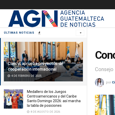
ÚLTIMAS NOTICIAS
Conc
Concyt aprueba proyectos de
Consejo 
cooperación internacional
4 DE FEBRERO DE 2025
por
C
Medallero de los Juegos
Centroamericanos y del Caribe
Santo Domingo 2026: así marcha
la tabla de posiciones
8 DE AGOSTO DE 2026