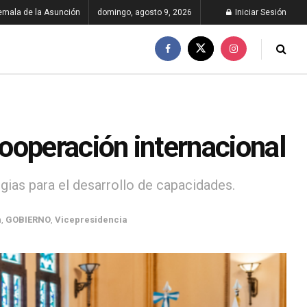
emala de la Asunción
domingo, agosto 9, 2026
Iniciar Sesión
ooperación internacional
gias para el desarrollo de capacidades.
n
,
GOBIERNO
,
Vicepresidencia