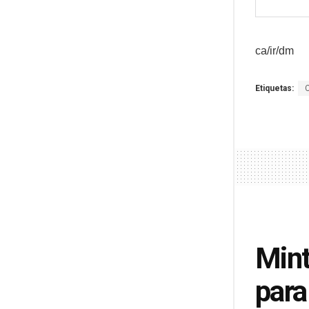
ca
/ir/dm
Etiquetas:
Mint
para