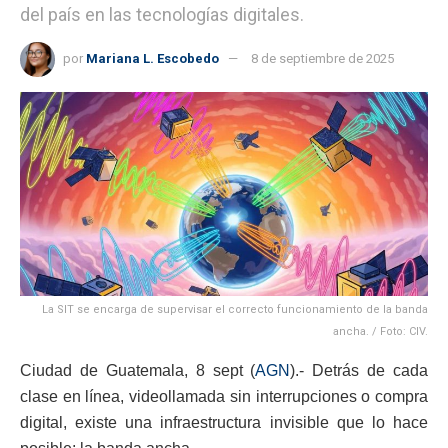
del país en las tecnologías digitales.
por
Mariana L. Escobedo
8 de septiembre de 2025
La SIT se encarga de supervisar el correcto funcionamiento de la banda
ancha. / Foto: CIV.
Ciudad de Guatemala, 8 sept (
AGN
).- Detrás de cada
clase en línea, videollamada sin interrupciones o compra
digital, existe una infraestructura invisible que lo hace